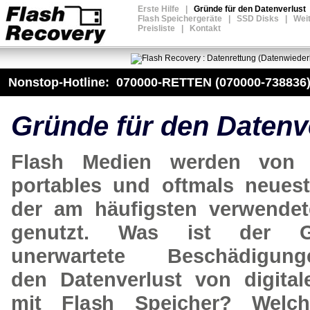
Erste Hilfe
|
Gründe für den Datenverlust
Flash Speichergeräte
|
SSD Disks
|
Wei
Preisliste
|
Kontakt
Nonstop-Hotline: 070000-RETTEN (070000-738836
Gründe für den Datenv
Flash Medien werden von v
portables und oftmals neues
der am häufigsten verwendet
genutzt. Was ist der G
unerwartete Beschädigu
den Datenverlust von digital
mit Flash Speicher? Welch